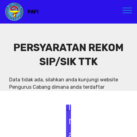
PAFI
PERSYARATAN REKOM
SIP/SIK TTK
S
e
Data tidak ada, silahkan anda kunjungi website
Pengurus Cabang dimana anda terdaftar
m
i
n
a