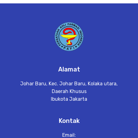
e
t
a
il
Alamat
Johar Baru, Kec. Johar Baru, Kolaka utara,
Daerah Khusus
Ibukota Jakarta
Kontak
Email: